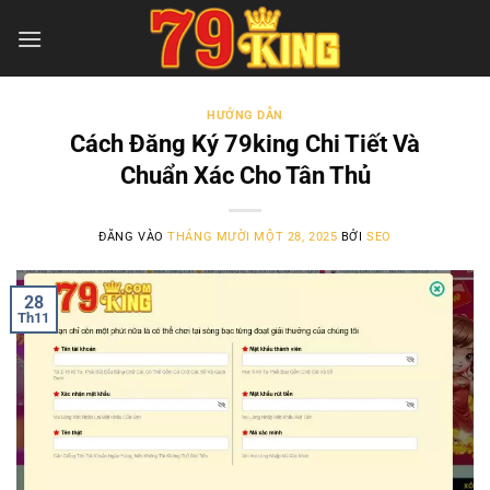
Bỏ
qua
nội
dung
HƯỚNG DẪN
Cách Đăng Ký 79king Chi Tiết Và
Chuẩn Xác Cho Tân Thủ
ĐĂNG VÀO
THÁNG MƯỜI MỘT 28, 2025
BỞI
SEO
28
Th11