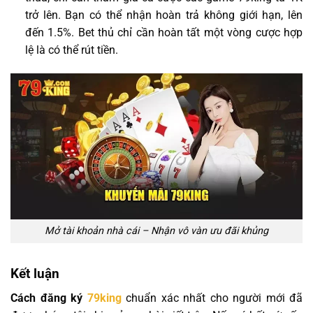
trở lên. Bạn có thể nhận hoàn trả không giới hạn, lên
đến 1.5%. Bet thủ chỉ cần hoàn tất một vòng cược hợp
lệ là có thể rút tiền.
Mở tài khoản nhà cái – Nhận vô vàn ưu đãi khủng
Kết luận
Cách đăng ký
79king
chuẩn xác nhất cho người mới đã