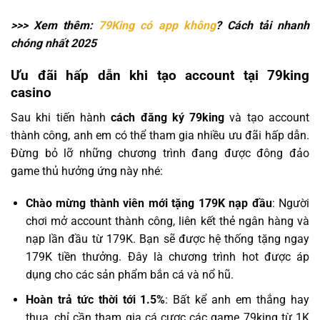
>>> Xem thêm:
79King có app không
? Cách tải nhanh
chóng nhất 2025
Ưu đãi hấp dẫn khi tạo account tại 79king
casino
Sau khi tiến hành
cách đăng ký 79king
và tạo account
thành công, anh em có thể tham gia nhiều ưu đãi hấp dẫn.
Đừng bỏ lỡ những chương trình đang được đông đảo
game thủ hưởng ứng này nhé:
Chào mừng thành viên mới tặng 179K nạp đầu
: Người
chơi mở account thành công, liên kết thẻ ngân hàng và
nạp lần đầu từ 179K. Bạn sẽ được hệ thống tặng ngay
179K tiền thưởng. Đây là chương trình hot được áp
dụng cho các sản phẩm bắn cá và nổ hũ.
Hoàn trả tức thời tới 1.5%
: Bất kể anh em thắng hay
thua, chỉ cần tham gia cá cược các game 79king từ 1K