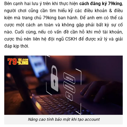
Bên cạnh hai lưu ý trên khi thực hiện
cách đăng ký 79king
,
người chơi cũng cần tìm hiểu kỹ các điều khoản & điều
kiện mà trang chủ 79king ban hành. Để anh em có thể cá
cược một cách an toàn và không gặp phải bất kỳ sự cố
nào. Cuối cùng, nếu có vấn đề cần hỗ khi mở tài khoản,
cược thủ nên liên hệ đội ngũ CSKH để được xử lý và giải
đáp kịp thời.
Nâng cao tính bảo mật khi tạo account