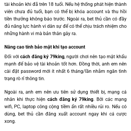
tài khoản khi đã trên 18 tuổi. Nếu hệ thống phát hiện thành
viên chưa đủ tuổi, bạn có thể bị khóa account và thu hồi
tiền thưởng không báo trước. Ngoài ra, bet thủ cần có đầy
đủ năng lực hành vi dân sự để có thể chịu trách nhiệm cho
những hành vi mà bản thân gây ra.
Nâng cao tính bảo mật khi tạo account
Đối với
cách đăng ký 79king
, người chơi nên tạo mật khẩu
mạnh để bảo vệ tài khoản tốt hơn. Đồng thời, anh em nên
cài đặt password mới ít nhất 6 tháng/lần nhằm ngăn tình
trạng rò rỉ thông tin.
Ngoài ra, anh em nên ưu tiên sử dụng thiết bị, mạng cá
nhân khi thực hiện
cách đăng ký 79king
. Bởi các mạng
wifi, PC, laptop công cộng tiềm ẩn rất nhiều rủi ro. Nếu có
dùng, bet thủ cần đăng xuất account ngay khi cá cược
xong.